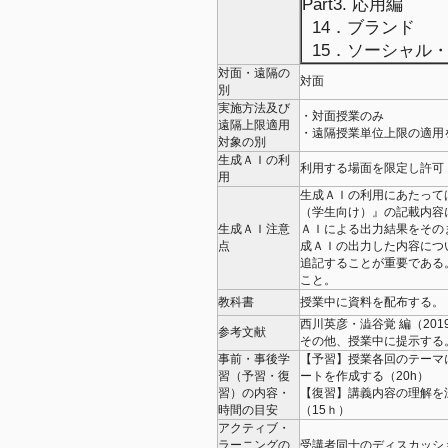
Part3. 応用編
14．ブランド
15．ソーシャル
対面・遠隔の
対面
別
実施方法及び
・対面授業のみ
遠隔上限適用
・遠隔授業単位上限の適用
対象の別
生成ＡＩの利
利用する場面を限定し許可
用
生成ＡＩの利用にあたって
（学生向け）』の記載内容
生成ＡＩ注意
ＡＩによる出力結果をその
点
成ＡＩの出力した内容につ
追記することが重要である
こと。
教科書
授業中に資料を配布する。
西川英彦・澁谷覚 編（20
参考文献
その他、授業中に提示する
事前・事後学
【予習】授業各回のテーマ
習（予習・復
ートを作成する（20h）
習）の内容・
【復習】講義内容の理解を
時間の目安
（15ｈ）
アクティブ・
ラーニングの
受講者同士のディスカッシ