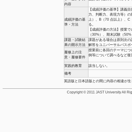
内容
【成績評価の基準】講義目
力、判断力、表現力等）の到
成績評価の基
上）、B（70 点以上）、
準・方法
る。
【成績評価の方法】授業で
（30%）、期末試験（50
課題・試験結
課題がある場合は原則次の
果の開示方法
解答をユニバーサルパスポ
授業前に各回のテーマにつ
履修上の注
例等について調べるなど復
意・履修要件
実践的教育
該当しない。
備考
英語版と日本語版との間に内容の相違が生