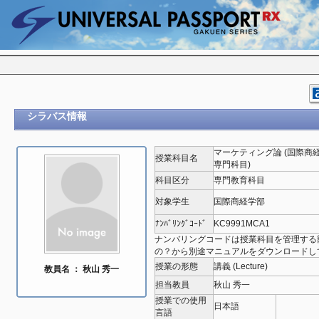
シラバス情報
マーケティング論 (国際商
授業科目名
専門科目)
科目区分
専門教育科目
対象学生
国際商経学部
ﾅﾝﾊﾞﾘﾝｸﾞｺｰﾄﾞ
KC9991MCA1
ナンバリングコードは授業科目を管理する
の？から別途マニュアルをダウンロードし
授業の形態
講義 (Lecture)
教員名 ： 秋山 秀一
担当教員
秋山 秀一
授業での使用
日本語
言語