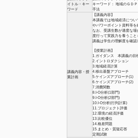
イトル・キー
キーワード： 地域のＧＤ
ワード
手法
【講義内容】
本講義では地域経済につい
やパワーポイント資料等を
なお、受講生数が適度な場
度行って実践力を養うこと
講義は学生の理解度を確認
【授業計画】
1.ガイダンス 本講義の
2.イントロダクション
3.地域経済計算
4.移出基盤アプローチ
講義内容・授
5.ケインズアプローチ(1)
業計画
6.ケインズアプローチ(2)
7.消費関数
8.I-O分析(1部門)
9.I-O分析(2部門)
10.I-O分析(行列計算)
11.プロジェクト評価
12.環境の経済評価
13.比較優位
14.格差問題
15.まとめ・質疑応答
定期試験