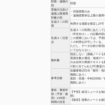
対面・遠隔の
対面
別
実施方法及び
・対面授業のみ
遠隔上限適用
・遠隔授業単位上限の適用
対象の別
生成ＡＩの利
利用する場面を限定し許可
用
生成ＡＩの利用にあたって
（学生向け）』の記載内容
生成ＡＩ注意
この授業においては、予習
点
Ｉの利用を許可している。
ただし、データ分析の実習
いてはならない。
指定しない（講義ノートを
受講生数が適切、地域デー
教科書
のみ自作の簡易テキストを
※割り当てられたPC教室
佐藤泰裕(2014)『都市
報館にあり）
参考文献
黒田・田淵・中村(2008
報館にあり）
事前・事後学
【予習】経済ニュースを毎日
習（予習・復
間）
習）の内容・
【復習】授業のノートを復習
時間の目安