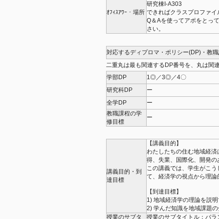
研究棟I-A303
ｵﾌｨｽｱﾜｰ・場所
できればクラスプロファイ
Q＆Aを使ってアポをとっ
さい。
対応するディプロマ・ポリシー(DP)・教
二重丸は最も関連するDP番号を、丸は関連
学部DP
1◎／3◎／4〇
研究科DP
ー
全学DP
ー
教職課程の学
ー
修目標
【講義目的】
わたしたちの住む地域経済
得、失業、国際化、開発の
この講義では、学生がこう
講義目的・到
て、経済学の視点から理論
達目標
【到達目標】
1) 地域経済学の理論を説
2) 学んだ知識を地域課題
授業のサブタ
授業のサブタイトル：バラ