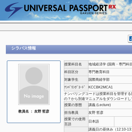
シラバス情報
授業科目名
地域経済学 (国商・専門科目
科目区分
専門教育科目
対象学生
国際商経学部
ﾅﾝﾊﾞﾘﾝｸﾞｺｰﾄﾞ
KCCBK2MCA1
ナンバリングコードは授業科目を管理する
の？から別途マニュアルをダウンロードし
授業の形態
講義 (Lecture)
教員名 ： 友野 哲彦
担当教員
友野 哲彦
授業での使用
日本語
言語
講義日の昼休み（12:10-13: