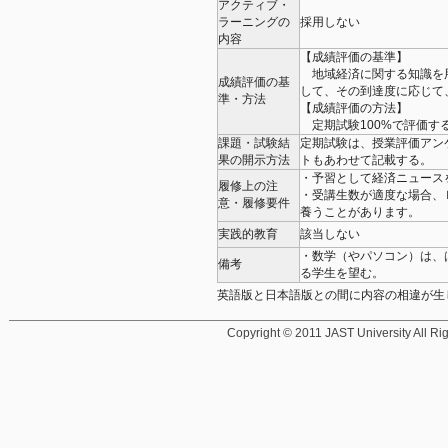
アクティブ・
ラーニングの
採用しない
内容
【成績評価の基準】
地域経済に関する知識を
成績評価の基
して、その到達度に応じて
準・方法
【成績評価の方法】
定期試験100%で評価す
課題・試験結
定期試験は、授業評価アン
果の開示方法
トもあわせて記載する。
・予習として経済ニュース
履修上の注
・受講生数が適度な場合、
意・履修要件
養うことがあります。
実践的教育
該当しない
・数学（やパソコン）は、
備考
る学生を望む。
英語版と日本語版との間に内容の相違が生