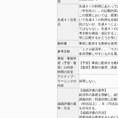
用
生成ＡＩの利用にあたって
（学生向け）』の記載内容
この授業においては、授業
生成ＡＩ注意
いて生成ＡＩの利用を全面
点
設けないが、生成ＡＩによ
てはならない。生成ＡＩの
考文献を確認・追記するこ
等に記載するかどうか等に
教科書
事前に配布する教材を使用
「ミクロ経済学」、「マク
参考文献
各自理解しやすいものを選
事前・事後学
習（予習・復
【予習】事前に配布する教材
習）の内容・
【復習】教材の復習、課題へ
時間の目安
アクティブ・
ラーニングの
採用しない。
内容
【成績評価の基準】
経済学の基礎を理解し、経
講義目的・到達目標に記載
成績評価の基
（80点以上）、Ｂ（70点
準・方法
を付与する。
【成績評価の方法】
授業内容を復習するために