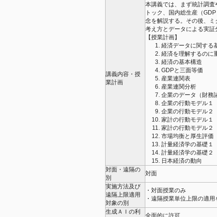
本講義では、まず統計調査
トック、国内総生産（GD
念を解説する。その後、ミ
考え方とデータによる実証
【授業計画】
経済データに関する
経済を理解するのに
経済の基本構造
GDPと三面等価
講義内容・授
産業連関表
業計画
産業連関分析
企業のデータ（財務
企業の行動モデル１
企業の行動モデル２
家計の行動モデル１
家計の行動モデル２
市場均衡と厚生評価
計量経済学の基礎１
計量経済学の基礎２
日本経済の動向
対面・遠隔の
対面
別
実施方法及び
・対面授業のみ
遠隔上限適用
・遠隔授業単位上限の適用
対象の別
生成ＡＩの利
全面的に許可