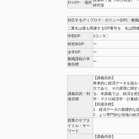
授業終了後（30分程度）・
ｵﾌｨｽｱﾜｰ・場所
研究室
対応するディプロマ・ポリシー(DP)・教
二重丸は最も関連するDP番号を、丸は関連
学部DP
1◎／3〇
研究科DP
ー
全学DP
ー
教職課程の学
ー
修目標
【講義目的】
将来的に経済データを扱お
欠であり、その原理に関す
講義目的・到
る。本講義では、経済を把
達目標
学・マクロ経済学・計量経
【到達目標】
1．経済データの基礎的な
2．より専門的な領域の経
授業のサブタ
イトル・キー
ワード
【講義内容】