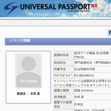
シラバス情報
経済データ概論 (社会情報
授業科目名
門科目)
科目区分
専門基礎科目（専門関連科
対象学生
社会情報科学部
ﾅﾝﾊﾞﾘﾝｸﾞｺｰﾄﾞ
KCJBS2MCA1
ナンバリングコードは授業科目を管理する
の？から別途マニュアルをダウンロードし
授業の形態
講義 (Lecture)
教員名 ： 木村 真
担当教員
木村 真
授業での使用
日本語
言語