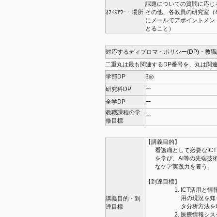
課題についての質問に応じ
ｵﾌｨｽｱﾜｰ・場所
その他、各教員の研究室（
にメールでアポイントメン
とること）
対応するディプロマ・ポリシー(DP)・教
二重丸は最も関連するDP番号を、丸は関連
学部DP
3◎
研究科DP
ー
全学DP
ー
教職課程の学
ー
修目標
【講義目的】
看護職として必要なIC
を学び、AI等の先端技
なケア実践力を養う。
【到達目標】
ICT活用と情
用の現況を知
講義目的・到
タ分析方法を
達目標
医療情報シス