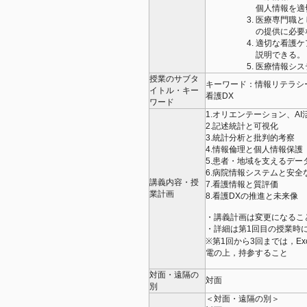
個人情報を適
医療専門職と
の提供に必要
適切な看護ケ
説明できる。
医療情報シス
授業のサブタ
キーワード：情報リテラシ
イトル・キー
看護DX
ワード
1.オリエンテーション、A
2.記述統計と可視化
3.統計分析と批判的考察
4.情報倫理と個人情報保護
5.患者・地域を支えるデー
6.病院情報システムと安全な
講義内容・授
7.看護情報と質評価
業計画
8.看護DXの推進と未来像
・講義計画は変更になるこ
・詳細は第1回目の授業時
※第1回から3回までは，E
電の上，持参すること
対面・遠隔の
対面
別
＜対面・遠隔の別＞