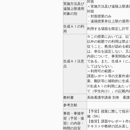
対面
実施方法及び
＜実施方法及び遠隔上限適
遠隔上限適用
対面
対象の別
・対面授業のみ
・遠隔授業単位上限の適用
生成ＡＩの利
利用する場面を限定し許可
用
※この授業においては、以
以外の範囲での利用は禁止
従うこと。教員が認める範
は、単位を認定しない、又
内容について、事実関係の
生成ＡＩ注意
である。また、生成ＡＩに
点
してはならない。
＜利用可の範囲＞
課題レポート等の文案作成や
索、翻訳等に補助的に生成
※生成ＡＩの利用にあたっ
て（学生向け）』の記載内
教科書
系統看護学講座 別巻 看
参考文献
【予習】授業に際して指示
事前・事後学
備（5h）
習（予習・復
【復習】課題やレポート作
習）の内容・
テキストや教材の読み直し（
時間の目安