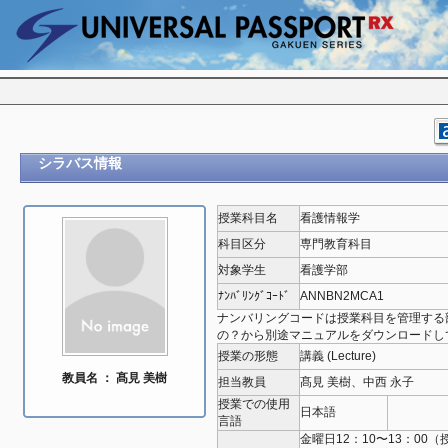
シラバス情報
授業科目名
看護情報学
科目区分
専門教育科目
対象学生
看護学部
ﾅﾝﾊﾞﾘﾝｸﾞｺｰﾄﾞ
ANNBN2MCA1
ナンバリングコードは授業科目を管理する
の？から別途マニュアルをダウンロードし
授業の形態
講義 (Lecture)
教員名 ： 髙見 美樹
担当教員
髙見 美樹、中西 永子
授業での使用
日本語
言語
金曜日12：10〜13：00（