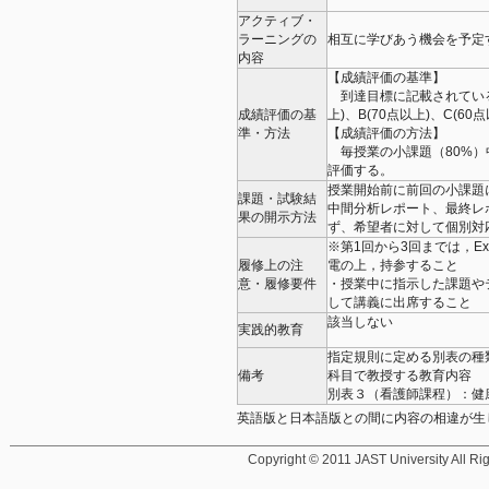
アクティブ・
ラーニングの
相互に学びあう機会を予定
内容
【成績評価の基準】
到達目標に記載されている能
成績評価の基
上)、B(70点以上)、C(6
準・方法
【成績評価の方法】
毎授業の小課題（80%）
評価する。
授業開始前に前回の小課題
課題・試験結
中間分析レポート、最終レ
果の開示方法
ず、希望者に対して個別対
※第1回から3回までは，E
履修上の注
電の上，持参すること
意・履修要件
・授業中に指示した課題や
して講義に出席すること
該当しない
実践的教育
指定規則に定める別表の種
備考
科目で教授する教育内容
別表３（看護師課程）：健
英語版と日本語版との間に内容の相違が生