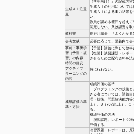
（学生向け）』の記載内容
生成ＡＩの利用については
生成ＡＩ注意
生成ＡＩによる出力結果を
点
い。
教員が認める範囲を超えて
認定しない、又は認定を取
教科書
長谷川聡著 「よくわかる
参考文献
必要に応じて、講義内で参
事前・事後学
【予習】講義に際して教科
習（予習・復
【復習】演習課題・レポー
習）の内容・
させるために配布資料を読
時間の目安
アクティブ・
特に行わない。
ラーニングの
内容
成績評価の基準
プログラミングの技術と
きる者については、講義目
理・技術、問題解決能力等）
成績評価の基
上）、B（70点以上）、C
準・方法
る。
成績評価の方法
演習課題、レポート 60%
評価する。
演習課題・レポートは、原