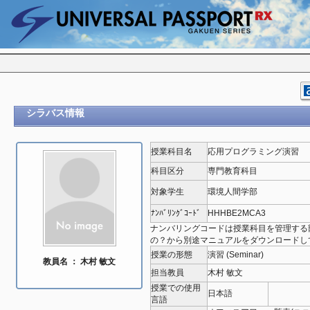
シラバス情報
授業科目名
応用プログラミング演習
科目区分
専門教育科目
対象学生
環境人間学部
ﾅﾝﾊﾞﾘﾝｸﾞｺｰﾄﾞ
HHHBE2MCA3
ナンバリングコードは授業科目を管理する
の？から別途マニュアルをダウンロードし
授業の形態
演習 (Seminar)
教員名 ： 木村 敏文
担当教員
木村 敏文
授業での使用
日本語
言語