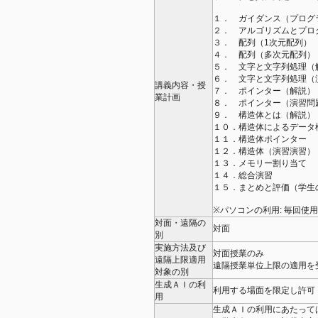
１． ガイダンス（プログ
２． アルゴリズムとプロ
３． 配列（1次元配列）
４． 配列（多次元配列）
５． 文字と文字列処理（
６． 文字と文字列処理（
講義内容・授
７． ポインター（解説）
業計画
８． ポインター（演習問
９． 構造体とは（解説）
１０．構造体によるデータ
１１．構造体ポインター
１２．構造体（演習演習）
１３．メモリー割り当て
１４．総合演習
１５．まとめと評価（学生
※パソコンの利⽤: 毎回使
対面・遠隔の
対面
別
実施方法及び
対面授業のみ
遠隔上限適用
遠隔授業単位上限の適用を
対象の別
生成ＡＩの利
利用する場面を限定し許可
用
生成ＡＩの利用にあたって