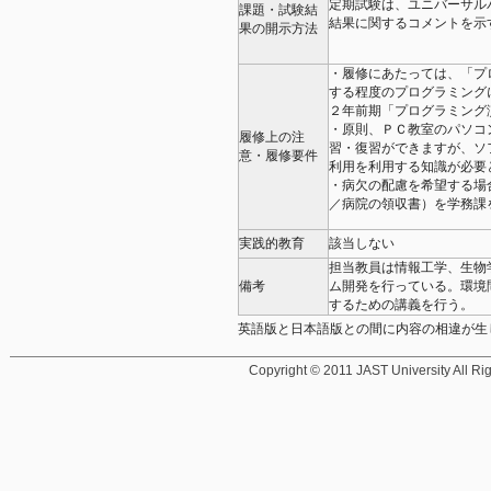
定期試験は、ユニバーサル
課題・試験結
結果に関するコメントを示
果の開示方法
・履修にあたっては、「プ
する程度のプログラミング
２年前期「プログラミング
・原則、ＰＣ教室のパソコ
履修上の注
習・復習ができますが、ソ
意・履修要件
利用を利用する知識が必要
・病欠の配慮を希望する場
／病院の領収書）を学務課
実践的教育
該当しない
担当教員は情報工学、生物
備考
ム開発を行っている。環境
するための講義を行う。
英語版と日本語版との間に内容の相違が生