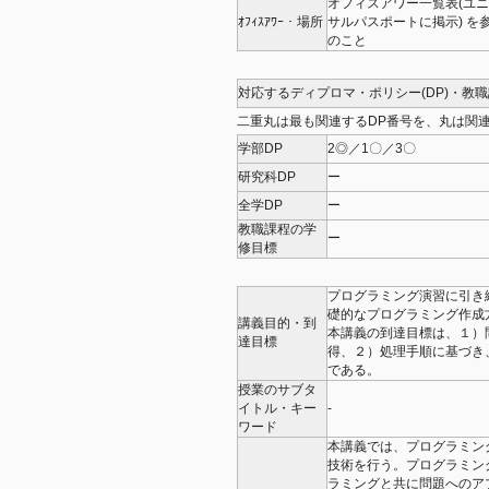
オフィスアワー一覧表(ユ
ｵﾌｨｽｱﾜｰ・場所
サルパスポートに掲示) を
のこと
対応するディプロマ・ポリシー(DP)・教
二重丸は最も関連するDP番号を、丸は関連
学部DP
2◎／1〇／3〇
研究科DP
ー
全学DP
ー
教職課程の学
ー
修目標
プログラミング演習に引き
礎的なプログラミング作成
講義目的・到
本講義の到達目標は、１）
達目標
得、２）処理手順に基づき
である。
授業のサブタ
イトル・キー
-
ワード
本講義では、プログラミン
技術を行う。プログラミン
ラミングと共に問題へのア