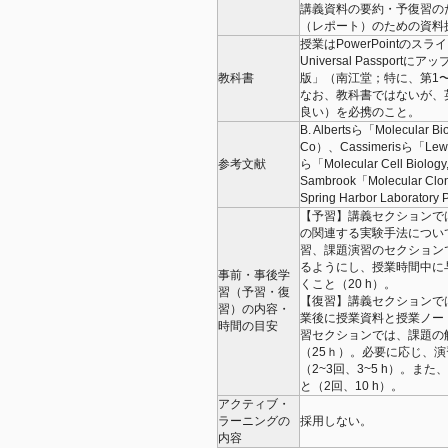
講義資料の要約・予復習の
（レポート）のための資料
授業はPowerPoint
Universal Passportに
教科書
版」（南江堂；特に、第1
なお、教科書ではないが、
良い）を必携のこと。
B. Albertsら「Molecular Bio
Co）、Cassimerisら「Lewin'
参考文献
ら「Molecular Cell Biolog
Sambrook「Molecular Cloni
Spring Harbor Lab
【予習】講義セクションでは、
の関連する実験手法につい
習、課題演習のセクション
るようにし、授業時間中に
事前・事後学
くこと（20 h）。
習（予習・復
【復習】講義セクションで
習）の内容・
業後に授業資料と授業ノー
時間の目安
習セクションでは、課題の
（25ｈ）。必要に応じ、
（2~3回、3~5 h）。
と（2回、10 h）。
アクティブ・
ラーニングの
採用しない。
内容