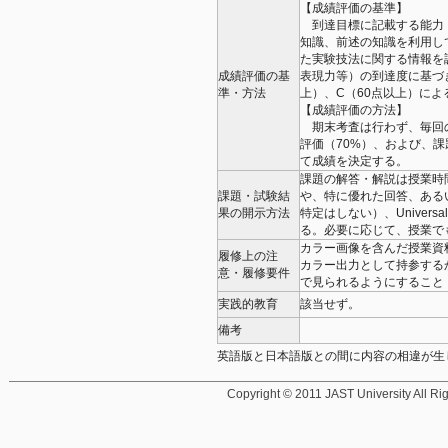
【成績評価の基準】
到達目標に記載する能力
知識、前述の知識を利用し
た実験技法に関する情報を
成績評価の基
表現力等）の到達度に基づき
準・方法
上）、C（60点以上）に
【成績評価の方法】
期末考査は行わず、毎回
評価（70%）、および、
て成績を決定する。
課題の解答・解説は授業時
課題・試験結
や、特に優れた回答、ある
果の開示方法
特定はしない）、Univers
る。必要に応じて、授業で
カラー画像を含んだ授業資
履修上の注
カラー出力として持参する
意・履修要件
で見られるようにすること
実践的教育
該当せず。
備考
英語版と日本語版との間に内容の相違が生