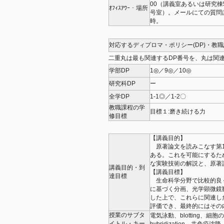
00（講義室あるいは研究棟5
ｵﾌｨｽｱﾜｰ・場所
号室）。メールにての質問
時。
対応するディプロマ・ポリシー(DP)・教
二重丸は最も関連するDP番号を、丸は関連
学部DP
1◎／9◎／10◎
研究科DP
ー
全学DP
1-1◎／1-2〇
教職課程の学
目標１:磨き続ける力
修目標
【講義目的】
原著論文を読みこなす第1
ある。これを可能にするた
な実験技術の解説と、原著
講義目的・到
【講義目標】
達目標
生命科学分野で比較的良
に基づく分画、光学顕微鏡
した上で、これらに関連し
評価でき、最終的にはその
授業のサブタ
電気泳動、blotting、細
イトル・キー