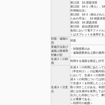
第11回 §3 課題演習
第12回 §4-1（導入）
作用検出法）
第13回 §4-3（検出された相
ための手法）、§4 例題演
第14回 §4 課題演習
第15回 総合課題演習
各回において電子ファイル
くはタブレットを使用する
対面・遠隔の
対面
別
実施方法及び
・対面授業のみ
遠隔上限適用
・遠隔授業単位上限の適用
対象の別
生成ＡＩの利
利用する場面を限定し許可
用
生成ＡＩの利用にあたって
（学生向け）』の記載内容
において、生成ＡＩの利用
成ＡＩの利用については担
て生成ＡＩを利用したこと
生成ＡＩ注意
取り消すことがある。本授
点
成には生成AIを使用して
出力した内容について、事
とが重要である。
＜利用可の範囲＞