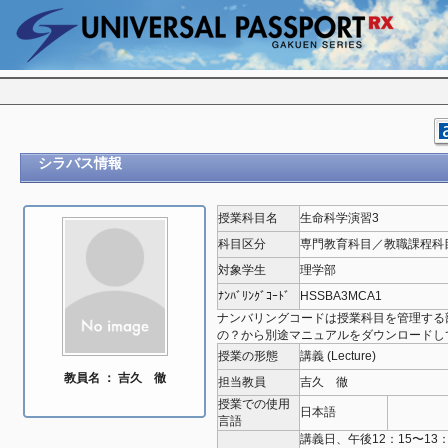
シラバス情報
授業科目名
生命科学演習3
科目区分
専門教育科目／教職課程科
対象学生
理学部
ﾅﾝﾊﾞﾘﾝｸﾞｺｰﾄﾞ
HSSBA3MCA1
ナンバリングコードは授業科目を管理する
の？から別途マニュアルをダウンロードし
授業の形態
講義 (Lecture)
教員名 ： 吉久 徹
担当教員
吉久 徹
授業での使用
日本語
言語
講義日、午後12：15〜13