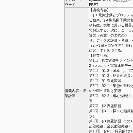
hybridization、共免疫沈降、
ワード
FRET
【講義内容】
§１電気泳動とブロッティ
る観察、§４機能因子間の
や特徴、実験に用いる機器
で解説する。次に、こうし
論文（英文）の実際のデー
り、データの評価・考察、
（2〜3回＋自宅学習）を
に関しても習得する。
【授業計画】
第1回 授業の説明とイント
2（blotting・電気泳動
第2回 §1-2（blotti
第3回 §1-3（結果の取扱
第4回 §1 課題演習
第5回 §2-1（細胞の破
講義内容・授
の分画の原理と実際）
業計画
第6回 §2-2（遠心分離
習
第7回 §2 課題演習
第8回 §3-1（様々な顕
ラ）
第9回 §3 例題演習−その
起顕微鏡、全反射顕微鏡）
第10回 §3-2（特異的な