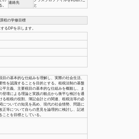
その
クラスプロファイルを利用のこ
連絡先
る。
と
職課程の学修目標
するDPを示します。
税目の基本的な仕組みを理解し、実際の社会生活、
要性を認識することを目的とする。租税法制の基盤
公平主義、主要税目の基本的な仕組みを概観し、ま
の登壇による理論と実践の観点から衡平な検討を通
ける租税の役割、簿記会計との関連、租税法等の必
関についての知見を高め、現代の社会情勢、問題に
改正等について自らの意見を論理的に検討し、記述
ることを目標としている。