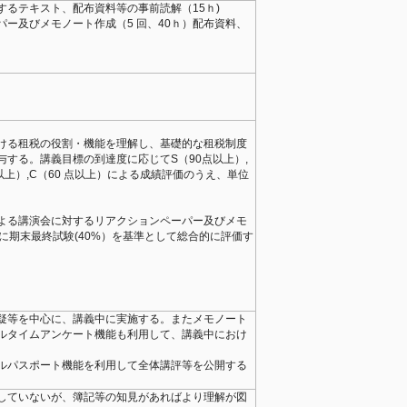
するテキスト、配布資料等の事前読解（15ｈ)
ー及びメモノート作成（5 回、40ｈ）配布資料、
ける租税の役割・機能を理解し、基礎的な租税制度
する。講義目標の到達度に応じてS（90点以上）,
 点以上）,C（60 点以上）による成績評価のうえ、単位
よる講演会に対するリアクションペーパー及びメモ
に期末最終試験(40%）を基準として総合的に評価す
疑等を中⼼に、講義中に実施する。またメモノート
ルタイムアンケート機能も利用して、講義中におけ
ルパスポート機能を利⽤して全体講評等を公開する
していないが、簿記等の知見があればより理解が図