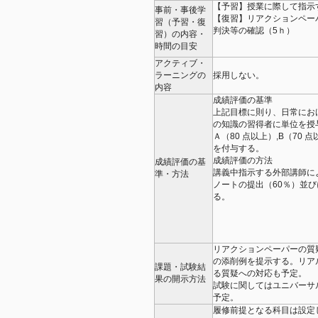
【予習】授業に際して指示
事前・事後学
【復習】リアクションペーパ
習（予習・復
判決等の確認（5ｈ）
習）の内容・
時間の目安
アクティブ・
ラーニングの
採用しない。
内容
成績評価の基準
上記目標に則り、日常にお
の知識の習得者に単位を授与
Ａ（80 点以上）,B（70
を付与する。
成績評価の方法
成績評価の基
講義中指示する外部講師に
準・方法
ノートの提出（60％）並び
る。
リアクションペーパーの質
の添削例を提⽰する。リア
課題・試験結
る質疑への対応も予定。
果の開示方法
試験に関してはユニバーサ
予定。
履修前提となる科目は設定