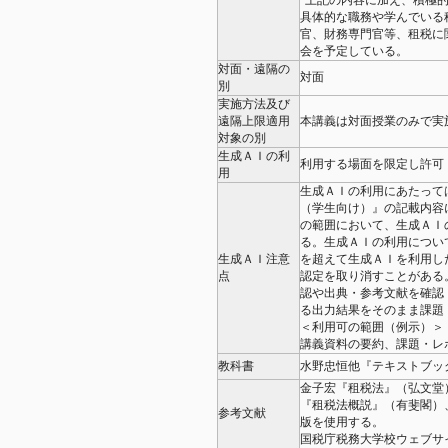
*上記の内容に加え、積極
具体的な職務や学んでいる
官、財務専門官等、租税に
会を予定している。
対面・遠隔の
対面
別
実施方法及び
遠隔上限適用
本講義は対⾯授業のみで実
対象の別
生成ＡＩの利
利用する場面を限定し許可
用
⽣成ＡＩの利⽤にあたって
（学⽣向け）』の記載内容
の範囲において、⽣成ＡＩ
る。⽣成ＡＩの利⽤につい
生成ＡＩ注意
を超えて⽣成ＡＩを利⽤し
点
認定を取り消すことがある
認や出典・参考⽂献を確認
る出⼒結果をそのまま課題
＜利⽤可の範囲（例⽰）＞
講義資料の要約、課題・レ
教科書
水野忠恒他『テキストブッ
金子宏『租税法』（弘文堂
『租税法概説』（有斐閣）
参考文献
版を使用する。
国税庁税務大学校ウェブサ