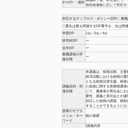
講義終了後、研究室にて。
ｵﾌｨｽｱﾜｰ・場所
他別途連絡に応じて対応す
対応するディプロマ・ポリシー(DP)・教
二重丸は最も関連するDP番号を、丸は関連
学部DP
1◎／3◎／4◎
研究科DP
ー
全学DP
ー
教職課程の学
ー
修目標
本講義は、租税法制、主要
経済活動における租税の重
となる租税法律主義、租税
講義目的・到
た租税に関する実務精通者
達目標
じて、履修者が実社会にお
要性、講義と実社会との連
対応した租税の課題、税制
することができるようにな
授業のサブタ
イトル・キー
税の基礎
ワード
Ⅰ講義内容