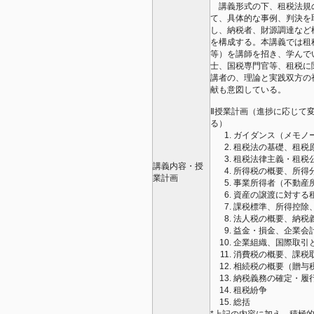
講義形式の下、租税法規
て、具体的な事例、判決を
し、納税者、財源調達など
を構成する。本講義では租
等）を講師を招き、学んで
士、国税専門官等、租税に
講者の、理論と実践双方の
献も意図している。
Ⅱ授業計画（進捗に応じて
る）
ガイダンス（メモノ
租税法の基礎、租税
租税法律主義・租税
講義内容・授
所得税の概要、所得
業計画
事業所得者（不動産
資産の譲渡に対する
課税標準、所得控除
法人税の概要、納税
益金・損金、企業会
企業組織、国際取引
消費税の概要、課税
相続税の概要（贈与
納税義務の確定・履
租税紛争
総括