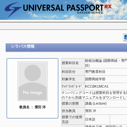
シラバス情報
租税法概論 (国際商経・専
授業科目名
目)
科目区分
専門教育科目
対象学生
国際商経学部
ﾅﾝﾊﾞﾘﾝｸﾞｺｰﾄﾞ
KCCBK1MCA1
ナンバリングコードは授業科目を管理する
の？から別途マニュアルをダウンロードし
授業の形態
講義 (Lecture)
教員名 ： 濱田 洋
担当教員
濱田 洋
授業での使用
日本語
言語