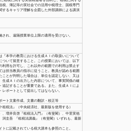
的に租税に関する実務精通者を招聘し、租税に関する
租税、簿記等の実社会での活用や税理士、国税専門
関するキャリア理解を企図した外部講師による講演
施され、遠隔授業単位上限の適⽤を受けない。
は『本学の教育における⽣成ＡＩの取扱いについて
について留意すること。この授業においては、以下
の利⽤を許可し、これ以外の範囲での利⽤は禁⽌す
ては担当教員の指⽰に従うこと。教員が認める範囲
たことが判明した場合は、単位を認定しない、⼜は
。⽣成ＡＩの出⼒した内容について、事実関係の確
・追記することが重要である。また、⽣成ＡＩによ
・レポートとして提出してはならない。
ポート⽂案作成、⽂書の翻訳・校正等
ク租税法』（中央経済社、最新版を使用する）
）、増井良啓『租税法入門』（有斐閣）、中里実他
、渕圭吾 『租税法講義』（有斐閣）いずれも、最新
イトに記載されている税大講本も参照のこと。