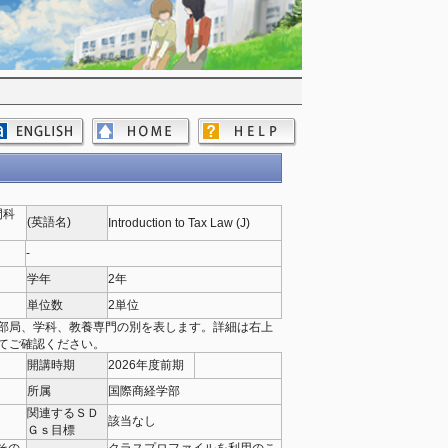
門科
(英語名)
Introduction to Tax Law (J)
-
学年
2年
単位数
2単位
部局、学科、教養専門の別を表します。詳細は右上
てご確認ください。
開講時期
2026年度前期
所属
国際商経学部
関連するＳＤ
該当なし
Ｇｓ目標