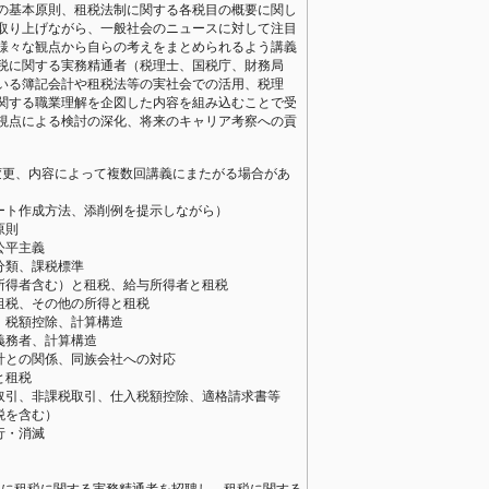
の基本原則、租税法制に関する各税目の概要に関し
取り上げながら、一般社会のニュースに対して注目
様々な観点から自らの考えをまとめられるよう講義
税に関する実務精通者（税理士、国税庁、財務局
いる簿記会計や租税法等の実社会での活用、税理
関する職業理解を企図した内容を組み込むことで受
視点による検討の深化、将来のキャリア考察への貢
変更、内容によって複数回講義にまたがる場合があ
ート作成方法、添削例を提示しながら）
原則
公平主義
分類、課税標準
所得者含む）と租税、給与所得者と租税
租税、その他の所得と租税
、税額控除、計算構造
義務者、計算構造
計との関係、同族会社への対応
と租税
取引、非課税取引、仕入税額控除、適格請求書等
税を含む）
行・消滅